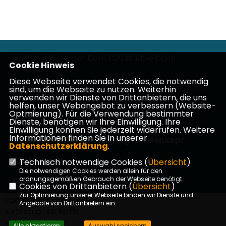
Herzlich Willkommen beim CDU Stadtverband
Cookie Hinweis
Amöneburg
Diese Webseite verwendet Cookies, die notwendig
sind, um die Webseite zu nutzen. Weiterhin
verwenden wir Dienste von Drittanbietern, die uns
helfen, unser Webangebot zu verbessern (Website-
Optmierung). Für die Verwendung bestimmter
Impressum
Datenschutz
Kontakt
Dienste, benötigen wir Ihre Einwilligung. Ihre
Einwilligung können Sie jederzeit widerrufen. Weitere
Informationen finden Sie in unserer
CDU Kreisverband Marburg-Biedenkopf
Datenschutzerklärung
.
CDU Hessen
Technisch notwendige Cookies (
Übersicht
)
Die notwendigen Cookies werden allein für den
CDU Deutschlands
ordnungsgemäßen Gebrauch der Webseite benötigt.
Cookies von Drittanbietern (
Übersicht
)
Zur Optimierung unserer Webseite binden wir Dienste und
©2026 CDU Stadtverband
Angebote von Drittanbietern ein.
Amöneburg | Alle Rechte
vorbehalten.
Alle akzeptieren
Auswahl speichern